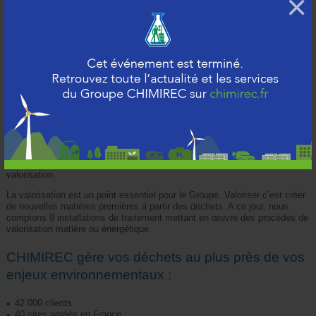
×
comme première vocation la collecte des huiles noires usagées. Par la
suite, elle développe un savoir-faire spécifique dans la collecte et le
stockage des Déchets Dangereux, et diversifie ses compétences dans
les activités de traitement.
A travers les années, le Groupe CHIMIREC s’est implanté sur toute la
France et a développé son périmètre à l’international. Depuis 1987, Jean
FIXOT a pris les rênes du Groupe. Il a su s’adapter en fonction des
nouvelles réglementations européennes liées au traitement des déchets.
Depuis sa création en 1958, le Groupe CHIMIREC n’a cessé d’évoluer
et d’innover pour acquérir une expertise reconnue dans la plupart
des secteurs d’activités :
automobile, chimie, aéronautique, BTP, etc.
Dans le respect des réglementations et de l’environnement, CHIMIREC
assure une prise en charge globale des déchets en privilégiant leur
valorisation.
La valorisation est un point essentiel pour le Groupe. Valoriser c’est créer
de nouvelles matières premières à partir des déchets. A ce jour, nous
comptons 9 installations de traitement mettant en œuvre des procédés de
valorisation matière ou énergétique.
CHIMIREC gère vos déchets au plus près de vos
enjeux environnementaux :
42 000 clients
40 sites agréés en France.